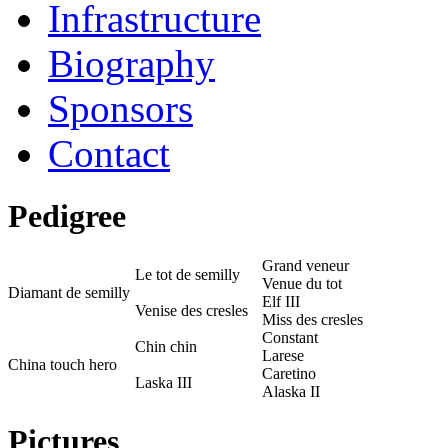
Infrastructure
Biography
Sponsors
Contact
Pedigree
Grand veneur
Le tot de semilly
Venue du tot
Diamant de semilly
Elf III
Venise des cresles
Miss des cresles
Constant
Chin chin
Larese
China touch hero
Caretino
Laska III
Alaska II
Pictures